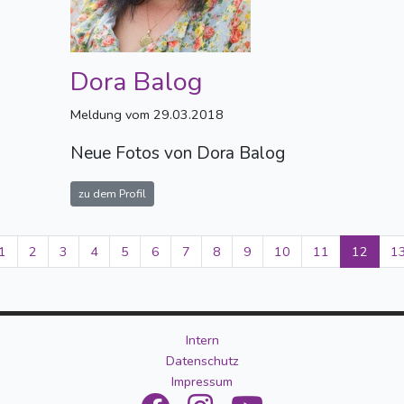
Dora Balog
Meldung vom 29.03.2018
Neue Fotos von Dora Balog
zu dem Profil
1
2
3
4
5
6
7
8
9
10
11
12
1
Intern
Datenschutz
Impressum