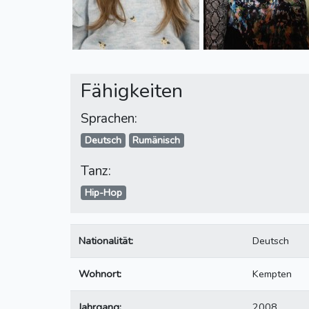
Fähigkeiten
Sprachen:
Deutsch
Rumänisch
Tanz:
Hip-Hop
Nationalität:
Deutsch
Wohnort:
Kempten
Jahrgang:
2008