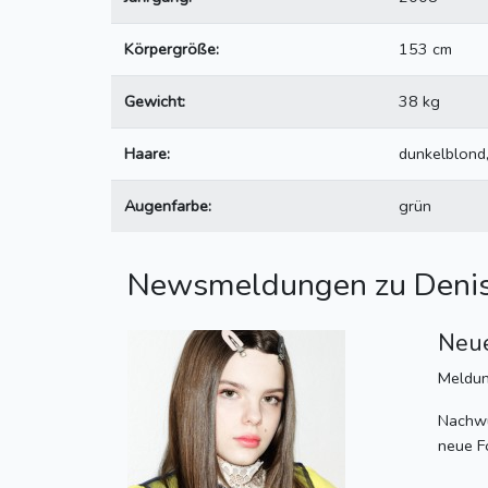
Körpergröße:
153 cm
Gewicht:
38 kg
Haare:
dunkelblond,
Augenfarbe:
grün
Newsmeldungen zu Denis
Neue
Meldu
Nachwu
neue F