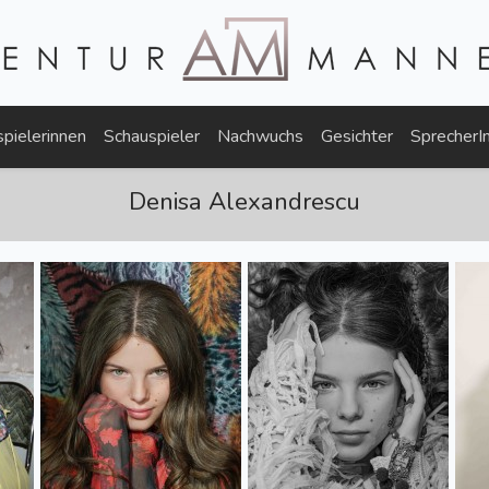
pielerinnen
Schauspieler
Nachwuchs
Gesichter
SprecherI
Denisa Alexandrescu